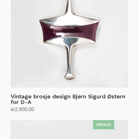
Vintage brosje design Bjørn Sigurd Østern
for D-A
kr
2,900.00
Legg i handlekurv