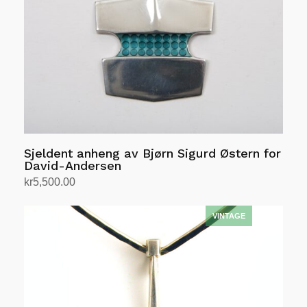
Sjeldent anheng av Bjørn Sigurd Østern for
David-Andersen
kr
5,500.00
Legg i handlekurv