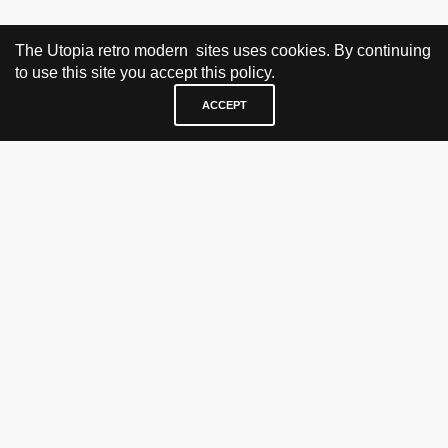
The Utopia retro modern sites uses cookies. By continuing
to use this site you accept this policy.
ACCEPT
BESØK OG KONTAKT
Fra tirsdag til fredag 12.30 - 18.00 Lørdager 13.00 - 16.00
KJØP HER
nettbutikk
vintage
politisk kunst